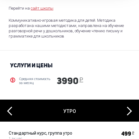
Перейти на
сайт школы
Коммуникативно-игровая методика для детей. Методика
разработана нашими методистами, направлена на обучение
разговорной речи у дошкольников, обучение чтению письму и
грамматике для школьников
УСЛУГИ И ЦЕНЫ
Р
Средняя стоимость
3990
за месяц
Next
Previous
УТРО
Стандартный курс, группа утро
499
Р
1 ак.час