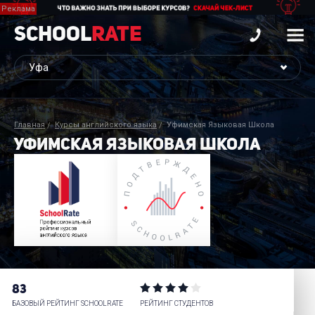
School
Rate
Главная
Курсы английского языка
Уфимская Языковая Школа
УФИМСКАЯ ЯЗЫКОВАЯ ШКОЛА
83
БАЗОВЫЙ РЕЙТИНГ SCHOOLRATE
РЕЙТИНГ СТУДЕНТОВ