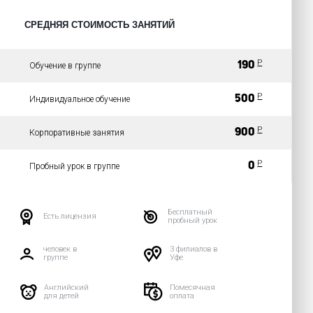
СРЕДНЯЯ СТОИМОСТЬ ЗАНЯТИЙ
Р
190
Обучение в группе
Р
500
Индивидуальное обучение
Р
900
Корпоративные занятия
Р
0
Пробный урок в группе
Бесплатный
Есть лицензия
пробный урок
человек в
3 филиалов в
группе
Уфе
Английский
Помесячная
для детей
оплата