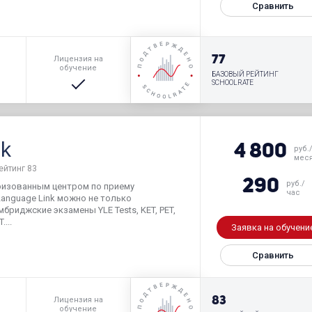
Сравнить
р
77
Лицензия на
обучение
БАЗОВЫЙ РЕЙТИНГ
SCHOOLRATE
nk
4 800
руб.
мес
ейтинг 83
290
руб./
оризованным центром по приему
час
anguage Link можно не только
мбриджские экзамены YLE Tests, KET, PET,
....
Заявка на обучени
Сравнить
р
83
Лицензия на
обучение