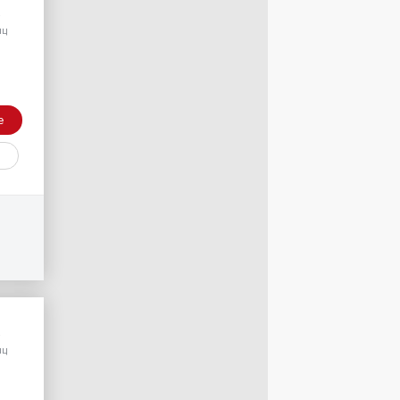
/
яц
е
/
яц