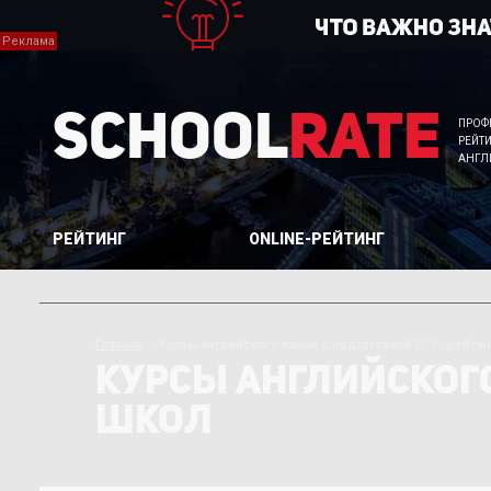
School
Rate
ПРОФ
РЕЙТ
АНГЛ
РЕЙТИНГ
ONLINE-РЕЙТИНГ
Главная
Курсы английского языка с подготовкой ЕГЭ - рейти
КУРСЫ АНГЛИЙСКОГО
ШКОЛ