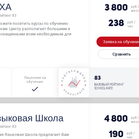
ХА
3 800
руб.
мес
ейтинг 83
238
руб./
можете посетить курсы по обучению
час
ыкам. Центр располагает большими и
оснащенными всем необходимым для
Заявка на обучени
Сравнить
р
83
Лицензия на
обучение
БАЗОВЫЙ РЕЙТИНГ
SCHOOLRATE
зыковая Школа
4 800
руб.
мес
ейтинг 83
190
руб./
кая Языковая Школа предлагает Вам
час