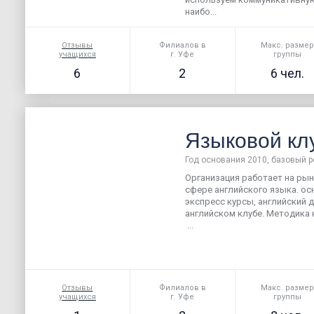
наибо...
Отзывы
Филиалов в
Макс. разме
учащихся
г. Уфе
группы
6
2
6 чел.
Языковой кл
Год основания 2010, базовый р
Организация работает на рын
сфере английского языка. ос
экспресс курсы, английский 
английском клубе. Методика 
...
Отзывы
Филиалов в
Макс. разме
учащихся
г. Уфе
группы