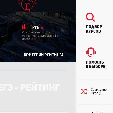
Подбор
руб
курсов
Средняя стоимость
обучения на курсах в Уфе
(месяц)
КРИТЕРИИ РЕЙТИНГА
Помощь
в выборе
ГЭ - РЕЙТИНГ
Сравнение
школ (0)