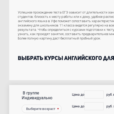
Успешное прохождение теста ЕГЭ зависит от длительности за
студентов: близость к месту работы или к дому, удобное расп
английского языка в Уфе поможет сопоставить характеристик
экзамену для школьников 11 класса ведется регулярно на вс
результата. Чтобы определиться с курсами подготовки к тес
узнать, как проходят занятия, составить предварительное мн
Более полную картину даст бесплатный пробный урок.
Выбрать курсы английского для 
В группе
С
Цена до
руб.
Индивидуально
фото
Цена до
руб. 
Победители