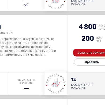
БАЗОВЫЙ РЕЙТИНГ
SCHOOLRATE
u
4 800
руб.
мес
ейтинг 74
200
руб./
ou» приглашает на клубные встречи по
час
 в Уфе! Все занятия проходят по
группы формируются по интересам,
Эффективность обучения вы отметите в
Заявка на обучени
мы применяем методики собст...
Сравнить
р
74
Лицензия на
обучение
БАЗОВЫЙ РЕЙТИНГ
SCHOOLRATE