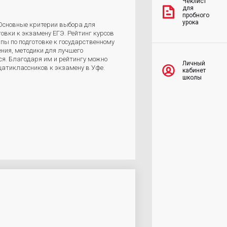
Чеклист
для
пробного
урока
 Основные критерии выбора для
товки к экзамену ЕГЭ. Рейтинг курсов
пы по подготовке к государственному
ния, методики для лучшего
ся. Благодаря им и рейтингу можно
Личный
цатиклассников к экзамену в Уфе.
кабинет
школы