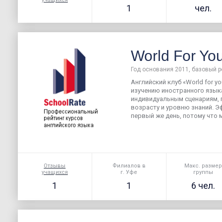
1
чел.
World For Yo
Год основания 2011, базовый р
Английский клуб «World for y
изучению иностранного языка
индивидуальным сценариям, 
возрасту и уровню знаний. 
первый же день, потому что 
Отзывы
Филиалов в
Макс. разме
учащихся
г. Уфе
группы
1
1
6 чел.