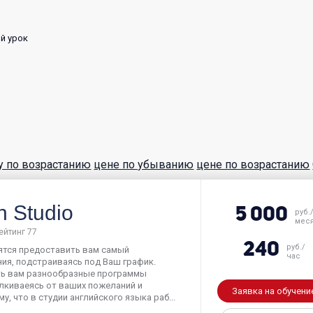
й урок
у по возрастанию
цене по убыванию
цене по возрастанию
h Studio
5 000
руб.
мес
ейтинг 77
240
руб./
емятся предоставить вам самый
час
ия, подстраиваясь под Ваш график.
ть вам разнообразные программы
алкиваеясь от ваших пожеланий и
Заявка на обучени
, что в студии английского языка раб...