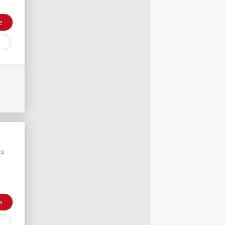
е
/
яц
е