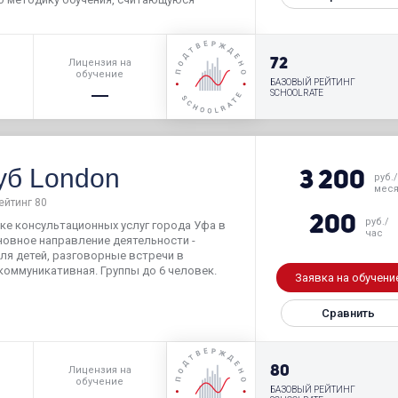
р
72
Лицензия на
обучение
БАЗОВЫЙ РЕЙТИНГ
SCHOOLRATE
уб London
3 200
руб.
мес
ейтинг 80
200
руб./
ке консультационных услуг города Уфа в
час
новное направление деятельности -
для детей, разговорные встречи в
коммуникативная. Группы до 6 человек.
Заявка на обучени
Сравнить
р
80
Лицензия на
обучение
БАЗОВЫЙ РЕЙТИНГ