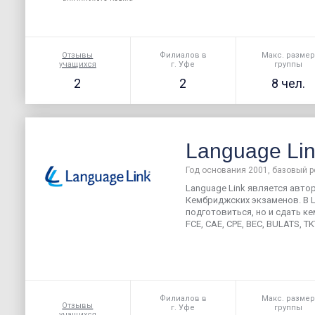
Отзывы
Филиалов в
Макс. разме
учащихся
г. Уфе
группы
2
2
8 чел.
Language Li
Год основания 2001, базовый р
Language Link является авт
Кембриджских экзаменов. В L
подготовиться, но и сдать ке
FCE, CAE, CPE, BEC, BULATS, TKT
Филиалов в
Макс. разме
Отзывы
г. Уфе
группы
учащихся