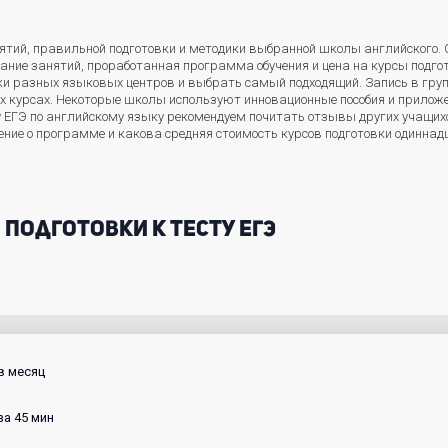
нятий, правильной подготовки и методики выбранной школы английского.
исание занятий, проработанная программа обучения и цена на курсы подго
и разных языковых центров и выбрать самый подходящий. Запись в груп
ех курсах. Некоторые школы используют инновационные пособия и приложе
ту ЕГЭ по английскому языку рекомендуем почитать отзывы других учащих
ение о программе и какова средняя стоимость курсов подготовки одиннад
подготовки к тесту ЕГЭ
 в месяц
за 45 мин