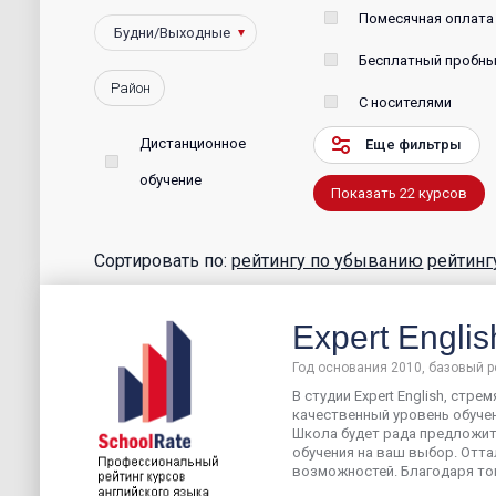
Помесячная оплата
Бесплатный пробны
Район
С носителями
Дистанционное
Еще фильтры
обучение
Показать
22
курсов
Сортировать по:
рейтингу по убыванию
рейтинг
Expert Englis
Год основания 2010, базовый р
В студии Expert English, стр
качественный уровень обучен
Школа будет рада предложи
обучения на ваш выбор. Отт
возможностей. Благодаря тому