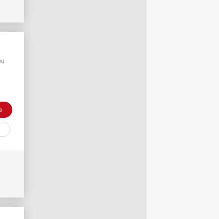
/
яц
е