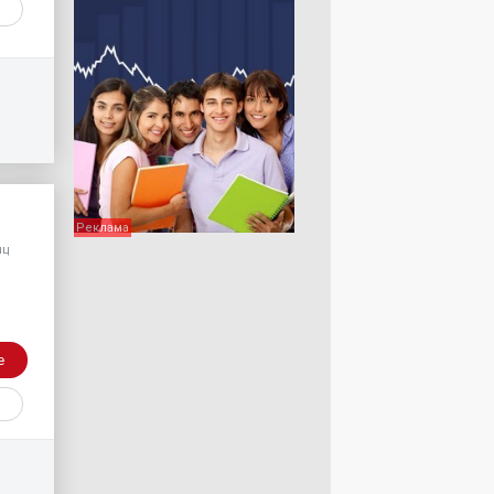
/
яц
е