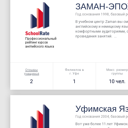
ЗАМАН-ЭПО
Год основания 1998, базовый р
В учебном центр Zaman вы с
английскому и немецкому яз
комфортными аудиториями, 
проведения занятий. ...
Отзывы
Филиалов в
Макс. разме
учащихся
г. Уфе
группы
2
1
10 чел.
Уфимская Я
Год основания 2004, базовый р
Вот уже более 11 лет Уфимс