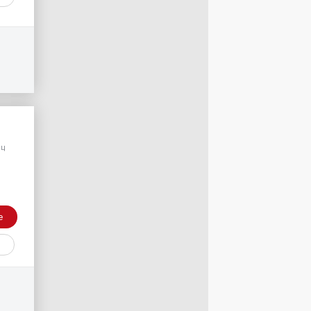
/
яц
е