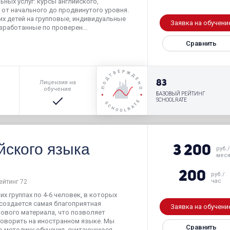
ных услуг: курсы английского,
 от начального до продвинутого уровня.
их детей на групповые, индивидуальные
Заявка на обучени
зработанные по проверен...
Сравнить
р
83
Лицензия на
обучение
БАЗОВЫЙ РЕЙТИНГ
SCHOOLRATE
йского языка
3 200
руб.
мес
200
руб./
час
ейтинг 72
х группах по 4-6 человек, в которых
оздается самая благоприятная
Заявка на обучени
нового материала, что позволяет
говорить на иностранном языке. Мы
Сравнить
ю методику обучения, считающуюся