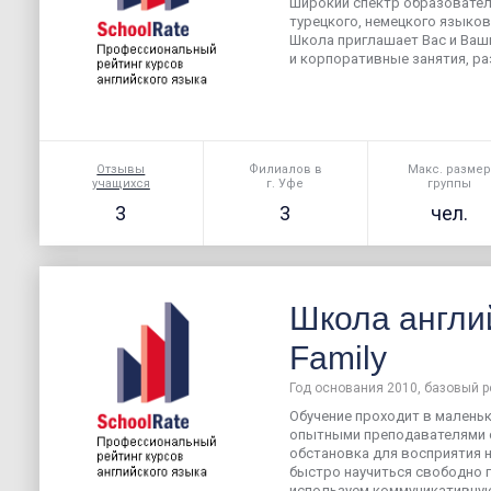
широкий спектр образователь
турецкого, немецкого языков
Школа приглашает Вас и Ваш
и корпоративные занятия, ра
Отзывы
Филиалов в
Макс. разме
учащихся
г. Уфе
группы
3
3
чел.
Школа англи
Family
Год основания 2010, базовый р
Обучение проходит в маленьки
опытными преподавателями с
обстановка для восприятия 
быстро научиться свободно 
используем коммуникативну