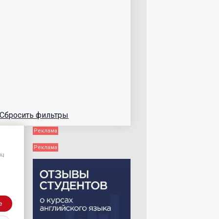
Сбросить фильтры
/
яц
е